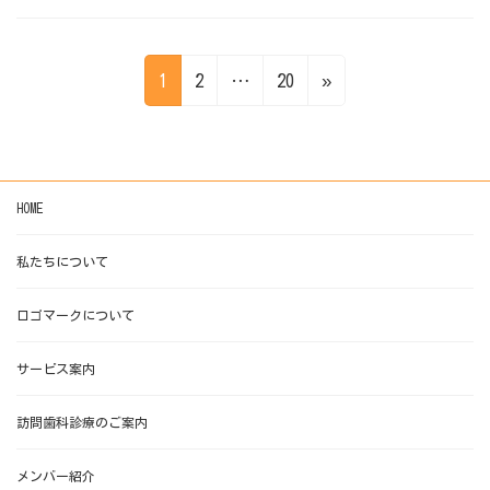
投
固
固
固
1
2
…
20
»
稿
定
定
定
の
ペ
ペ
ペ
ー
ー
ー
ペ
HOME
ジ
ジ
ジ
ー
私たちについて
ジ
ロゴマークについて
送
り
サービス案内
訪問歯科診療のご案内
メンバー紹介