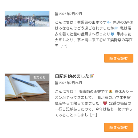
浴衣に花火、盆踊り
夏を満喫しました
お知らせ
2026年7月27日
こんにちは！看護師の山本です
先週の3連休
はみなさんはどう過ごされましたか
私は浴
衣を着て辻堂の盆踊りへ行ったり
手持ち花
火をしたり、茅ヶ崎に来て初めて浜降祭の存在
を […]
続きを読む
日記を始めました
お知らせ
2026年7月24日
こんにちは！ 看護師の金守です
夏休みシー
ズンがやってきまして、 我が家の小学生も宿
題を持って帰ってきました！
定番の毎日の
一行日記があったので、今年は私も一緒にやっ
てみることにしまし […]
続きを読む