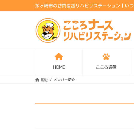
コ
ナ
茅ヶ崎市の訪問看護リハビリステーション｜いつも
ン
ビ
テ
ゲ
ン
ー
ツ
シ
へ
ョ
ス
ン
キ
に
ッ
移
プ
動
HOME
こころ通信
HOME
メンバー紹介