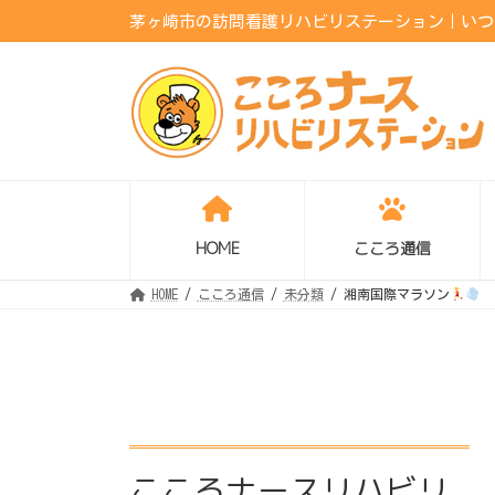
コ
ナ
茅ヶ崎市の訪問看護リハビリステーション｜いつも
ン
ビ
テ
ゲ
ン
ー
ツ
シ
へ
ョ
ス
ン
キ
に
ッ
移
プ
動
HOME
こころ通信
HOME
こころ通信
未分類
湘南国際マラソン
こころナースリハビリ