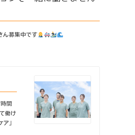
さん募集中です
7時間
して働け
ケア」