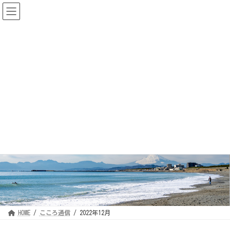
コ
ナ
ン
ビ
テ
ゲ
ン
ー
ツ
シ
へ
ョ
ス
ン
キ
に
ッ
移
プ
動
こころ通信
こころナースの日々の活動をご紹介します！
HOME
こころ通信
2022年12月