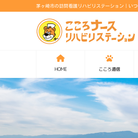
コ
ナ
茅ヶ崎市の訪問看護リハビリステーション｜いつも
ン
ビ
テ
ゲ
ン
ー
ツ
シ
へ
ョ
ス
ン
キ
に
ッ
移
プ
動
HOME
こころ通信